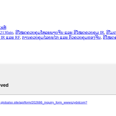
ໄຊທ໌
2130aio
,
ຣີໂໝດຄວບຄຸມໂທລະພາບຈີນ ແລະ ຣີໂໝດຄວບຄຸມ IR
,
ຣີໂມ
 IR ແລະ RF
,
ການຄວບຄຸມໄລຍະໄກ ແລະ ຕົວຄວບຄຸມຂອງຈີນ
,
ຣີໂໝດຄ