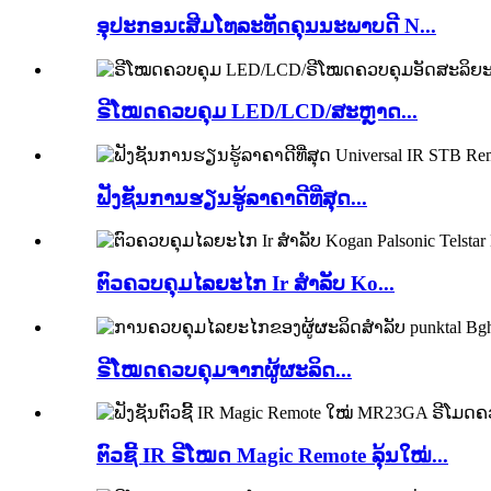
ອຸປະກອນເສີມໂທລະທັດຄຸນນະພາບດີ N...
ຣີໂໝດຄວບຄຸມ LED/LCD/ສະຫຼາດ...
ຟັງຊັນການຮຽນຮູ້ລາຄາດີທີ່ສຸດ...
ຕົວຄວບຄຸມໄລຍະໄກ Ir ສຳລັບ Ko...
ຣີໂໝດຄວບຄຸມຈາກຜູ້ຜະລິດ...
ຕົວຊີ້ IR ຣີໂໝດ Magic Remote ລຸ້ນໃໝ່...