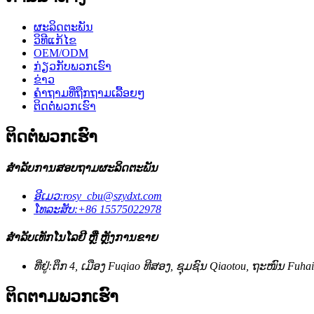
ຜະລິດຕະພັນ
ວິທີແກ້ໄຂ
OEM/ODM
ກ່ຽວກັບພວກເຮົາ
ຂ່າວ
ຄຳຖາມທີ່ຖືກຖາມເລື້ອຍໆ
ຕິດຕໍ່ພວກເຮົາ
ຕິດຕໍ່ພວກເຮົາ
ສຳລັບການສອບຖາມຜະລິດຕະພັນ
ອີເມວ:
rosy_cbu@szydxt.com
ໂທລະສັບ:
+86 15575022978
ສຳລັບເທັກໂນໂລຢີ ຫຼື ຫຼັງການຂາຍ
ທີ່ຢູ່:
ຕຶກ 4, ເມືອງ Fuqiao ທີສອງ, ຊຸມຊົນ Qiaotou, ຖະໜົນ Fuhai
ຕິດຕາມພວກເຮົາ