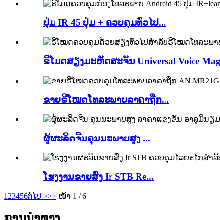
ປຸ່ມ IR 45 ປຸ່ມ + ຄວບຄຸມທົ່ວໄປ...
ຣີໂມດສຽງມະຫັດສະຈັນ Universal Voice Magi
ຂາຍຣີໂໝດໂທລະພາບລາຄາຖືກ...
ຜູ້ຜະລິດຈີນຄຸນນະພາບສູງ ...
ໂຮງງານຂາຍສົ່ງ Ir STB Re...
1
2
3
4
5
6
ຕໍ່ໄປ >
>>
ໜ້າ 1 / 6
ການນຳທາງ