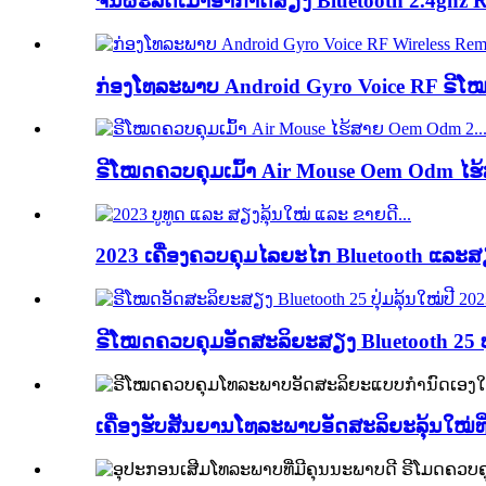
ຈີນຜະລິດເມົ້າອາກາດສຽງ Bluetooth 2.4ghz
ກ່ອງໂທລະພາບ Android Gyro Voice RF ຣີໂ
ຣີໂໝດຄວບຄຸມເມົ້າ Air Mouse Oem Odm ໄຮ້
2023 ເຄື່ອງຄວບຄຸມໄລຍະໄກ Bluetooth ແລະ
ຣີໂໝດຄວບຄຸມອັດສະລິຍະສຽງ Bluetooth 25 ປຸ່
ເຄື່ອງຮັບສັນຍານໂທລະພາບອັດສະລິຍະລຸ້ນໃໝ່ທີ່