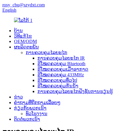
rosy_cbu@szydxt.com
English
ບ້ານ
ວິທີແກ້ໄຂ
OEM/ODM
ຜະລິດຕະພັນ
ການຄວບຄຸມໄລຍະໄກ
ການຄວບຄຸມໄລຍະໄກ IR
ຣີໂໝດຄວບຄຸມ Bluetooth
ຣີໂໝດຄວບຄຸມເມົ້າອາກາດ
ຣີໂໝດຄວບຄຸມ 433MHz
ຣີໂໝດຄວບຄຸມທົ່ວໄປ
ຣີໂໝດຄວບຄຸມກັນນ້ຳ
ການຄວບຄຸມໄລຍະໄກຟັງຊັນການຮຽນຮູ້
ຂ່າວ
ຄຳຖາມທີ່ຖືກຖາມເລື້ອຍໆ
ກ່ຽວກັບພວກເຮົາ
ທົວໂຮງງານ
ຕິດຕໍ່ພວກເຮົາ