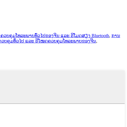
ດຄວບຄຸມໂທລະພາບທົ່ວໄປຂອງຈີນ ແລະ ຣີໂມດສຽງ Bluetooth
,
ການ
ວບຄຸມທົ່ວໄປ ແລະ ຣີໂໝດຄວບຄຸມໂທລະພາບຂອງຈີນ
,