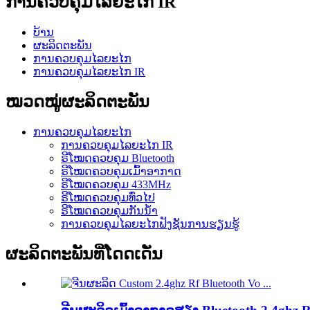
ການຄວບຄຸມໄລຍະໄກ IR
ບ້ານ
ຜະລິດຕະພັນ
ການຄວບຄຸມໄລຍະໄກ
ການຄວບຄຸມໄລຍະໄກ IR
ໝວດໝູ່ຜະລິດຕະພັນ
ການຄວບຄຸມໄລຍະໄກ
ການຄວບຄຸມໄລຍະໄກ IR
ຣີໂໝດຄວບຄຸມ Bluetooth
ຣີໂໝດຄວບຄຸມເມົ້າອາກາດ
ຣີໂໝດຄວບຄຸມ 433MHz
ຣີໂໝດຄວບຄຸມທົ່ວໄປ
ຣີໂໝດຄວບຄຸມກັນນ້ຳ
ການຄວບຄຸມໄລຍະໄກຟັງຊັນການຮຽນຮູ້
ຜະລິດຕະພັນທີ່ໂດດເດັ່ນ