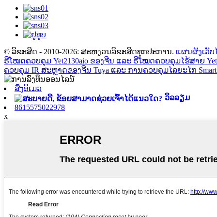
© ລິຂະສິດ - 2010-2026: ສະຫງວນລິຂະສິດທຸກປະການ.
ແຜນຜັງເວັບ
ຣີໂໝດຄວບຄຸມ Yet2130aio ຂອງຈີນ ແລະ ຣີໂໝດຄວບຄຸມໄຮ້ສາຍ Yet
ຄວບຄຸມ IR ສະຫຼາດຂອງຈີນ Tuya ແລະ ການຄວບຄຸມໄລຍະໄກ Smart
ສົ່ງອີເມວ
ວິລລຽມ
8615575022978
x