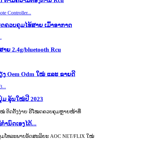
 Rf ຕາມຄວາມຕ້ອງການ Rcu
ໝດຄວບຄຸມໄຮ້ສາຍ ເມົ້າອາກາດ
ສາຍ 2.4g/bluetooth Rcu
ສຽງ Oem Odm ໃໝ່ ແລະ ຂາຍດີ
ມ ລຸ້ນໃໝ່ປີ 2023
ກຳນົດເອງໄດ້...